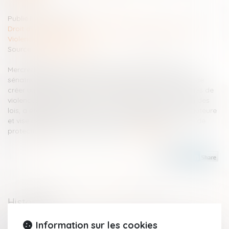
Publié le :
22/11/2024
Droit de la famille, des personnes et de leur patrimoine
/
Violences familiales
Source :
www.publicsenat.fr
Mercredi, le Sénat examine une proposition de loi de la
sénatrice RDSE, Maryse Carrère qui prévoit initialement de
créer une ordonnance de sûreté pour les enfants victimes de
violences intrafamiliales. Le texte, rejeté en commission des
lois, a été depuis modifié par un amendement de son auteure
et vise désormais à élargir le dispositif de l’ordonnance de
protection, adopté au mois de juin...
Lire la suite
Historique
Information sur les cookies