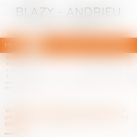
BLAZY - ANDRIEU
Avocats - Bayonne
MENU
Ouvrir
le
Vous êtes ici :
Votre avocat
menu
Droit de la famille, des personnes et de leur patrimoine
Violences familiales
Violences intrafamiliales : le Sénat examine un texte visant à renforcer la
protection des enfants
Violences intrafamiliales : le Sénat examine
un texte visant à renforcer la protection des
enfants