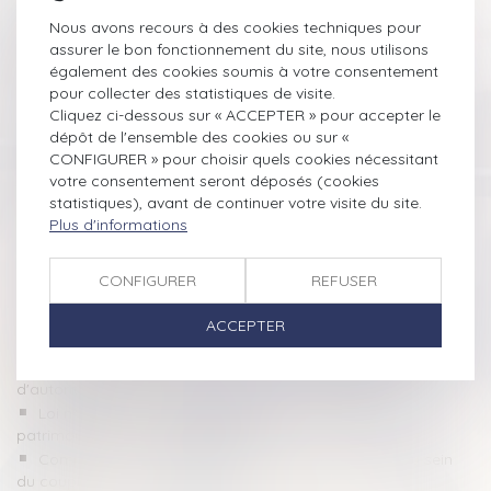
L'aide d'urgence pour les victimes de violences conjugales
a bénéficié à plus de 40 000 personnes depuis sa création fin
Nous avons recours à des cookies techniques pour
2023
assurer le bon fonctionnement du site, nous utilisons
Transports en commun : les femmes 1ères victimes de
également des cookies soumis à votre consentement
violences sexuelles | vie-publique.fr
pour collecter des statistiques de visite.
Violences et harcèlement subis par les femmes : le
Cliquez ci-dessous sur « ACCEPTER » pour accepter le
Défenseur des droits pointe des insuffisances dans l’accueil, la
dépôt de l'ensemble des cookies ou sur «
prise en charge et la reconnaissance des faits
CONFIGURER » pour choisir quels cookies nécessitant
votre consentement seront déposés (cookies
Violences sexuelles : 122 600 victimes dont une majorité de
statistiques), avant de continuer votre visite du site.
femmes
Plus d'informations
Violence conjugale : le contrôle coercitif, un crime de liberté
désormais dans le droit français
Ordonnance provisoire de protection immédiate : le décret
CONFIGURER
REFUSER
est paru
Mettre fin aux violences et discriminations à l'égard des
ACCEPTER
femmes LBQ en Europe
Persistance de violences sexistes et sexuelles sous relation
d'autorité
Loi n° 2024-494 du 31 mai 2024 pour une justice
patrimoniale au sein de la famille
Comment aider les femmes victimes de violences au sein
du couple ?