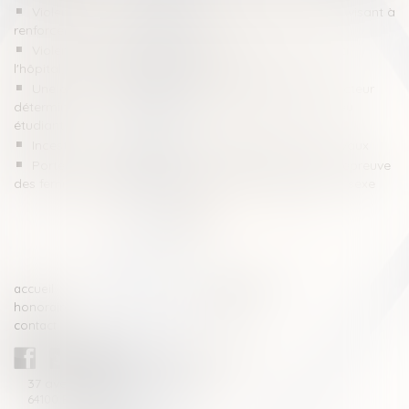
Violences intrafamiliales : le Sénat examine un texte visant à
renforcer la protection des enfants
Violences sexuelles : favoriser le recueil de preuves à
l'hôpital, même sans dépôt de plainte
Une étude scientifique montre que l'alcool est un facteur
déterminant des violences sexistes et sexuelles en milieu
étudiant
Inceste : la Ciivise veut associer les jeunes à ses travaux
Porter plainte pour violences sexuelles en France : l’épreuve
des femmes migrantes, transgenres et travailleuses du sexe
<<
<
1
2
3
4
>
>>
accueil
compétences
honoraires
actus
contact
CABINET BLAZY-ANDRIEU
37 avenue de la légion Tchèque
64100 BAYONNE