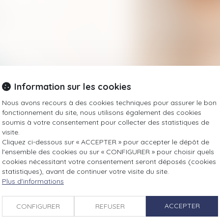
ut
Information sur les cookies
Nous avons recours à des cookies techniques pour assurer le bon
fonctionnement du site, nous utilisons également des cookies
soumis à votre consentement pour collecter des statistiques de
visite.
 pas à justifier d’un motif à sa demande
Cliquez ci-dessous sur « ACCEPTER » pour accepter le dépôt de
 sous serment peut néanmoins déposer
l'ensemble des cookies ou sur « CONFIGURER » pour choisir quels
cookies nécessitant votre consentement seront déposés (cookies
statistiques), avant de continuer votre visite du site.
aise et droit européen
Plus d'informations
me mode de preuve et rôle du juge
sur la copie de la décision rendue en
ACCEPTER
CONFIGURER
REFUSER
le greffier du juge d'instruction