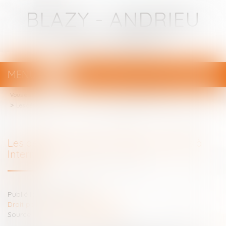
BLAZY - ANDRIEU
Avocats - Bayonne
MENU
Ouvrir
le
Vous êtes ici :
Votre avocat
menu
Droit pénal
Procédure pénale
Les détenus peuvent-ils exiger un accès à Internet ?
Les détenus peuvent-ils exiger un accès à
Internet ?
Publié le :
04/03/2021
Droit pénal
/
Procédure pénale
Source :
www.droit-technologie.org