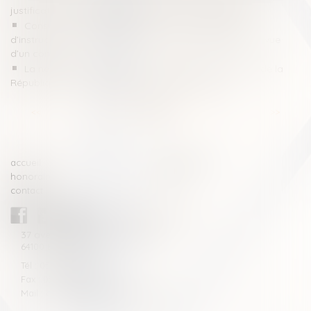
justificatif déterminant le montant de la consignation
Consultation de traitements en cours d’enquête ou
d’instruction : la nécessaire mention de l’habilitation en vue
d’un contrôle
La nécessaire information immédiate du procureur de la
République en cas de placement en garde à vue
<<
<
...
2
3
4
5
6
7
8
...
>
>>
accueil
compétences
honoraires
actus
contact
CABINET BLAZY-ANDRIEU
37 avenue de la légion Tchèque
64100 BAYONNE
Tél : 05 59 46 10 46
Fax : 05 59 46 10 57
Mail : contact[at]blazyavocats.com