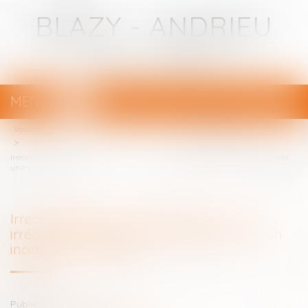
BLAZY - ANDRIEU
Avocats - Bayonne
MENU
Ouvrir
le
Vous êtes ici :
Votre avocat
menu
Droit pénal
Procédure pénale
Irrecevabilité du moyen fondé sur une irrégularité affectant la procédure dans
un incident contentieux
Irrecevabilité du moyen fondé sur une
irrégularité affectant la procédure dans un
incident contentieux
Publié le :
12/07/2024