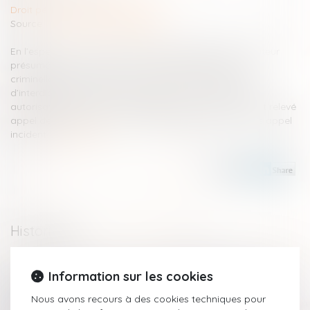
Droit pénal
/
Procédure pénale
Source :
www.lemag-juridique.com
En l’espèce, une juridiction pénale avait condamné l’auteur
présumé d’un assassinat à trente ans de réclusion de
criminelle, cinq ans de suivi socio judiciaire, quinze ans
d’interdiction de détenir ou porter une arme soumise à
autorisation, et dix ans d’inéligibilité. Le condamné avait relevé
appel de l’arrêt pénal, et le ministère public avait formé appel
incident...
Lire la suite
Historique
Quelle sanction en cas de non-respect du délai imposé à la
Information sur les cookies
chambre de l’instruction pour un placement en détention
provisoire ?
Nous avons recours à des cookies techniques pour