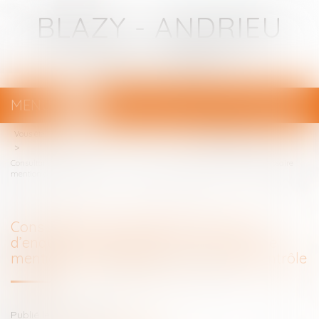
BLAZY - ANDRIEU
Avocats - Bayonne
MENU
Ouvrir
le
Vous êtes ici :
Votre avocat
menu
Droit pénal
Procédure pénale
Consultation de traitements en cours d’enquête ou d’instruction : la nécessaire
mention de l’habilitation en vue d’un contrôle
Consultation de traitements en cours
d’enquête ou d’instruction : la nécessaire
mention de l’habilitation en vue d’un contrôle
Publié le :
05/04/2024