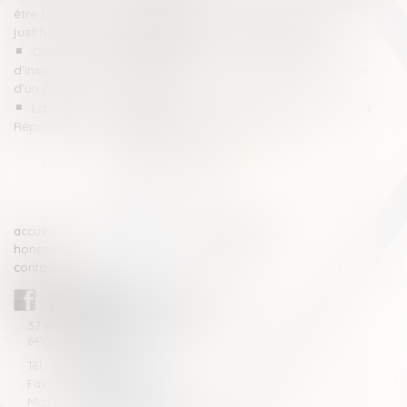
être déclarée irrecevable en l’absence de production de
justificatif déterminant le montant de la consignation
Consultation de traitements en cours d’enquête ou
d’instruction : la nécessaire mention de l’habilitation en vue
d’un contrôle
La nécessaire information immédiate du procureur de la
République en cas de placement en garde à vue
<<
<
...
2
3
4
5
6
7
8
...
>
>>
accueil
compétences
honoraires
actus
contact
CABINET BLAZY-ANDRIEU
37 avenue de la légion Tchèque
64100 BAYONNE
Tél : 05 59 46 10 46
Fax : 05 59 46 10 57
Mail : contact[at]blazyavocats.com