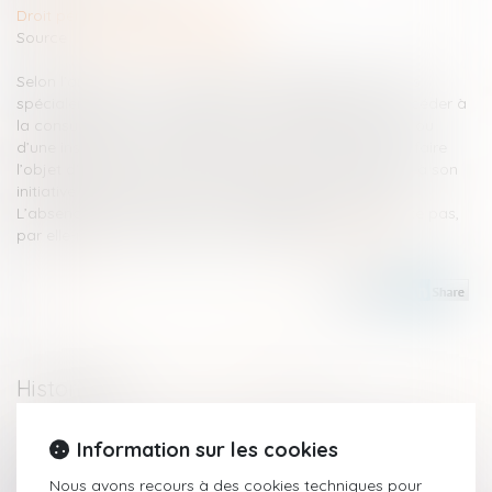
Droit pénal
/
Procédure pénale
Source :
www.lemag-juridique.com
Selon l’article 15-5 du Code pénal, « seuls les personnels
spécialement et individuellement habilités peuvent procéder à
la consultation de traitements ou cours d’une enquête ou
d’une instruction ». La réalité de cette habilitation peut faire
l’objet d’un contrôle, à tout moment, par un magistrat, à son
initiative ou à la demande d’une personne intéressée.
L’absence de la mention de cette habilitation n’emporte pas,
par elle-même, la nullité de la procédure...
Lire la suite
Historique
Quelle sanction en cas de non-respect du délai imposé à la
Information sur les cookies
chambre de l’instruction pour un placement en détention
Nous avons recours à des cookies techniques pour
provisoire ?