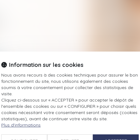
ant
nt
que
Information sur les cookies
Nous avons recours à des cookies techniques pour assurer le bon
fonctionnement du site, nous utilisons également des cookies
soumis à votre consentement pour collecter des statistiques de
visite.
Cliquez ci-dessous sur « ACCEPTER » pour accepter le dépôt de
voi ? la Cour de cassation tranche !
l'ensemble des cookies ou sur « CONFIGURER » pour choisir quels
e l’interdiction d’utiliser des pièces
cookies nécessitant votre consentement seront déposés (cookies
statistiques), avant de continuer votre visite du site.
gation de prêter serment
Plus d'informations
tion de peine ne s’applique pas
rapport oral d’un conseiller !