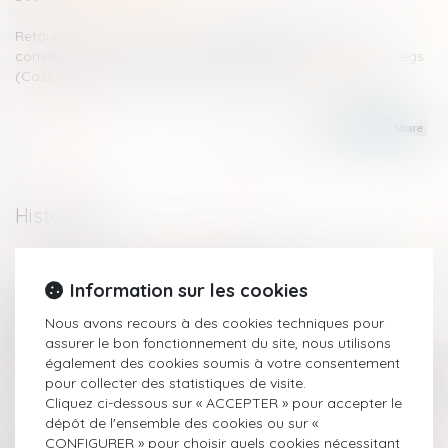
Retour sur un concept assez abstrait mais source de
conséquences pratiques : la demande en délivrance d’un legs
(Cass. Civ 1ère, 21 juin 2023, n° 21-20.396)...
Lire la suite
Historique
Pas de créance si la présomption de contribution aux
Information sur les cookies
charges du mariage est jugée irréfragable
La demande en délivrance d’un legs
Nous avons recours à des cookies techniques pour
Legs : la demande de délivrance du legs, condition
assurer le bon fonctionnement du site, nous utilisons
indispensable de reconnaissance du droit du légataire
également des cookies soumis à votre consentement
La trahison de Caïn, révélée par testament, lui vaut la perte
pour collecter des statistiques de visite.
de son legs
Cliquez ci-dessous sur « ACCEPTER » pour accepter le
QPC : Légataire universel, indemnité de réduction et
dépôt de l'ensemble des cookies ou sur «
paiement des droits de succession
CONFIGURER » pour choisir quels cookies nécessitant