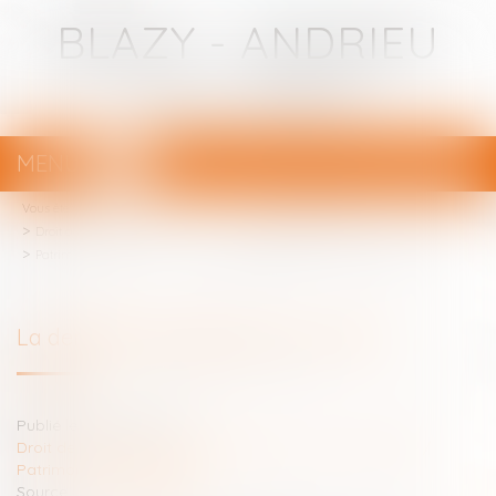
BLAZY - ANDRIEU
Avocats - Bayonne
MENU
Ouvrir
le
Vous êtes ici :
Votre avocat
menu
Droit de la famille, des personnes et de leur patrimoine
Patrimoine et succession
La demande en délivrance d’un legs
La demande en délivrance d’un legs
Publié le :
27/07/2023
Droit de la famille, des personnes et de leur patrimoine
/
Patrimoine et succession
Source :
www.aurep.com