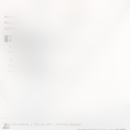
accueil
compétences
honoraires
actus
contact
CABINET BLAZY-ANDRIEU
37 avenue de la légion Tchèque
64100 BAYONNE
Tél : 05 59 46 10 46
Fax : 05 59 46 10 57
Mail : contact[at]blazyavocats.com
Les + du cabinet
Plan du site
Mentions légales