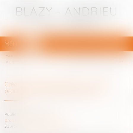
BLAZY - ANDRIEU
Avocats - Bayonne
MENU
Ouvrir
le
Vous êtes ici :
Votre avocat
menu
Droit pénal
(NPU) Infraction
Création du SIROCCO pour le suivi des procédures de criminalité organisée
Création du SIROCCO pour le suivi des
procédures de criminalité organisée
Publié le :
11/05/2023
Droit pénal
/
(NPU) Infraction
Source :
www.lemag-juridique.com