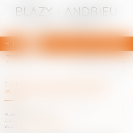
BLAZY - ANDRIEU
Avocats - Bayonne
MENU
Ouvrir
le
Vous êtes ici :
Votre avocat
menu
Droit pénal
(NPU) Infraction
CEDH : les termes de la condamnation pénale et la présomption d’innocence
CEDH : les termes de la condamnation
pénale et la présomption d’innocence
Publié le :
25/07/2024
Droit pénal
/
(NPU) Infraction
Source :
www.actu-juridique.fr