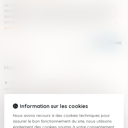
Le requérant est un ressortissant français, associé de deux
sociétés d’audit et signataire au nom de l’une d’elles. Ces
sociétés furent mandatées en qualité de commissaire aux
comptes pour un groupe de sociétés commerciales...
Lire la
suite
Historique
Focus sur les conditions de prise en compte des
condamnations prononcées par la juridiction d’un État
membre de l’Union européenne
Divagation d’un animal domestique et responsabilité
Information sur les cookies
pénale du propriétaire
Confiscation d’un bien servant à commettre l’infraction et
Nous avons recours à des cookies techniques pour
notion de libre disposition
assurer le bon fonctionnement du site, nous utilisons
QPC : retour sur la clarté de l’article 222-32 du Code pénal
également des cookies soumis à votre consentement