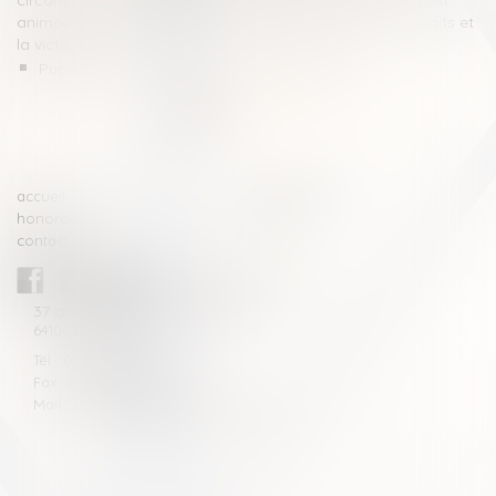
circonstance aggravante est caractérisée si l’infraction est
animée par les relations ayant existé entre l’auteur des faits et
la victime
Publication de la loi sur les dérives sectaires
<<
<
1
2
3
4
5
6
7
...
>
>>
accueil
compétences
honoraires
actus
contact
CABINET BLAZY-ANDRIEU
37 avenue de la légion Tchèque
64100 BAYONNE
Tél : 05 59 46 10 46
Fax : 05 59 46 10 57
Mail : contact[at]blazyavocats.com