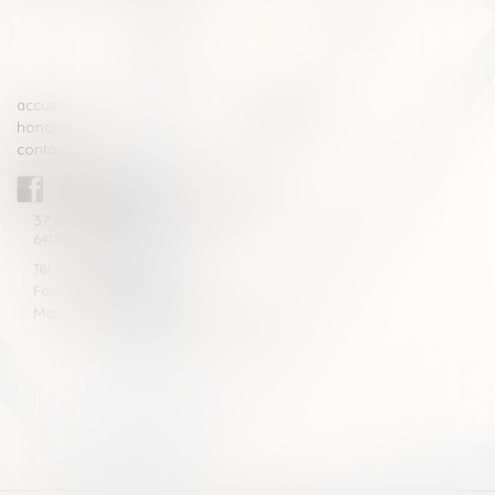
<<
<
...
2
3
4
5
6
7
8
>
>>
accueil
compétences
honoraires
actus
contact
CABINET BLAZY-ANDRIEU
37 avenue de la légion Tchèque
64100 BAYONNE
Tél : 05 59 46 10 46
Fax : 05 59 46 10 57
Mail : contact[at]blazyavocats.com