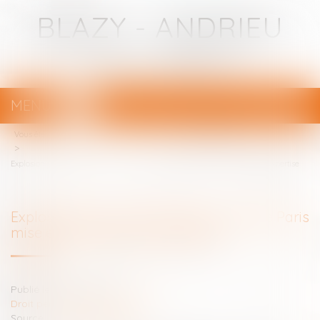
BLAZY - ANDRIEU
Avocats - Bayonne
MENU
Ouvrir
le
Vous êtes ici :
Votre avocat
menu
Droit pénal
(NPU) Infraction
Explosion de la rue de Trévise: la ville de Paris mise en cause par une expertise
Explosion de la rue de Trévise: la ville de Paris
mise en cause par une expertise
Publié le :
09/01/2020
Droit pénal
/
(NPU) Infraction
Source :
www.challenges.fr