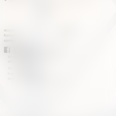
Loi du 21 février 2022 visant à réformer l'adoption
<<
<
1
2
3
4
5
6
7
...
>
>>
accueil
compétences
honoraires
actus
contact
CABINET BLAZY-ANDRIEU
37 avenue de la légion Tchèque
64100 BAYONNE
Tél : 05 59 46 10 46
Fax : 05 59 46 10 57
Mail : contact[at]blazyavocats.com