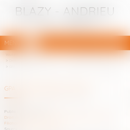
BLAZY - ANDRIEU
Avocats - Bayonne
MENU
Ouvrir
le
Vous êtes ici :
Votre avocat
menu
Droit de la famille, des personnes et de leur patrimoine
Filiation
GPA : c’est l’intention qui compte
GPA : c’est l’intention qui compte
Publié le :
25/10/2022
Droit de la famille, des personnes et de leur patrimoine
/
Filiation
Source :
actu.dalloz-etudiant.fr