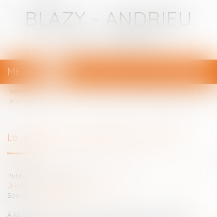
BLAZY - ANDRIEU
Avocats - Bayonne
MENU
Ouvrir
le
Vous êtes ici :
Votre avocat
menu
Droit pénal
Droit pénal des mineurs
La lutte contre la délinquance juvénile
La lutte contre la délinquance juvénile
Publié le :
12/05/2025
Droit pénal
/
Droit pénal des mineurs
Source :
www.senat.fr
À la demande de Monsieur Hervé Marseille, Président du