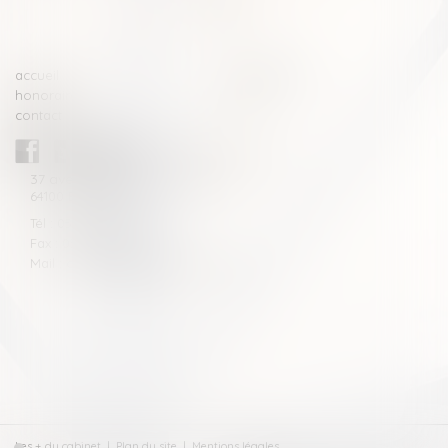
<<
<
1
2
3
>
>>
accueil
compétences
honoraires
actus
contact
CABINET BLAZY-ANDRIEU
37 avenue de la légion Tchèque
64100 BAYONNE
Tél : 05 59 46 10 46
Fax : 05 59 46 10 57
Mail : contact[at]blazyavocats.com
Les + du cabinet
Plan du site
Mentions légales