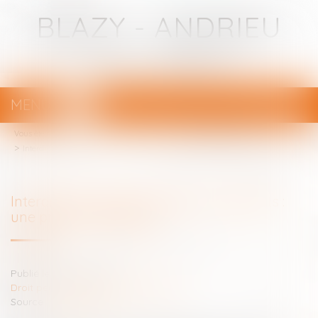
BLAZY - ANDRIEU
Avocats - Bayonne
MENU
Ouvrir
le
Vous êtes ici :
Votre avocat
menu
Droit pénal
Droit pénal des mineurs
Interdire les réseaux sociaux aux enfants : une promesse délicate
Interdire les réseaux sociaux aux enfants :
une promesse délicate
Publié le :
16/06/2025
Droit pénal
/
Droit pénal des mineurs
Source :
www.weka.fr