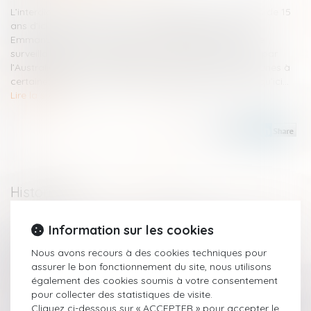
L’interdiction en France des réseaux sociaux aux moins de 15
ans d’ici « quelques mois », annoncée par le président
Emmanuel Macron mardi 10 juin après le meurtre d’une
surveillante par un collégien, suit un mouvement lancé par
l’Australie pour tenter de limiter l’exposition des plus jeunes à
certaines dérives, sans solution technique évidente jusqu’ici...
Lire la suite
Historique
Information sur les cookies
Projet de loi relatif à la protection des enfants
Protection de l'enfance: l'Assemblée se prononce pour
Nous avons recours à des cookies techniques pour
l'imprescriptibilité des crimes commis sur les mineurs
assurer le bon fonctionnement du site, nous utilisons
Après la détention : quels parcours pour les jeunes ?
également des cookies soumis à votre consentement
Pornographie en ligne : quelle législation pour protéger les
pour collecter des statistiques de visite.
mineurs ?
Cliquez ci-dessous sur « ACCEPTER » pour accepter le