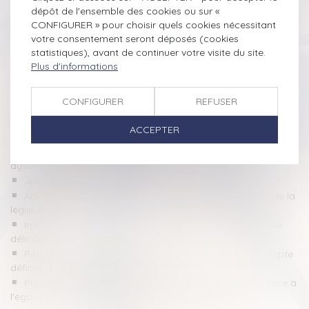
Lutte contre le proxénétisme des mineurs : joindre les forces
dépôt de l'ensemble des cookies ou sur «
pour une prise en charge globale
CONFIGURER » pour choisir quels cookies nécessitant
Violences sexuelles : 30 % des auteurs sont des mineurs, le
votre consentement seront déposés (cookies
gouvernement français appelé à « lever le tabou »
statistiques), avant de continuer votre visite du site.
Les infractions sexuelles commises par des mineurs sont en
Plus d'informations
forte hausse
Lutte contre le narcotrafic de mineurs : signature d’un
CONFIGURER
REFUSER
protocole inédit
Vers l’imprescriptibilité des crimes sexuels sur mineurs ? La
ACCEPTER
position radicale du Parlement européen
Violences faites aux enfants en milieu scolaire : des
dysfonctionnements structurels
Justice des mineurs : publication de la loi Attal
Abus sexuels sur mineurs : le Parlement européen muscle la
législation
Interdire les réseaux sociaux aux enfants : une promesse
délicate
Réforme de la justice pénale des mineurs : le Sénat adopte
définitivement la proposition de loi
Proposition de loi visant à renforcer l'autorité de la justice à
l'égard des mineurs délinquants et de leurs parents