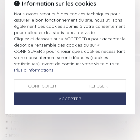
Information sur les cookies
Nous avons recours à des cookies techniques pour
assurer le bon fonctionnement du site, nous utilisons
également des cookies soumis à votre consentement
pour collecter des statistiques de visite.
Historique
Cliquez ci-dessous sur « ACCEPTER » pour accepter le
dépôt de l'ensemble des cookies ou sur «
CONFIGURER » pour choisir quels cookies nécessitant
Proposition de loi relative à la protection de l'enfant -
votre consentement seront déposés (cookies
Panorama des lois - Actualités
statistiques), avant de continuer votre visite du site.
Jugement de divorce et bail d'habitation
Plus d'informations
Plus de pouvoirs pour le parent dans la gestion des biens
de son enfant - Le Particulier
CONFIGURER
REFUSER
Droit de retour légal et dispositions testamentaires - La
Gazette du Palais
ACCEPTER
Le partage des frais de droit de visite et d''héberbement
Réforme du droit de la famille : simplification et
modernisation
Forum Famille Dalloz » Les chiffres de la justice familiale
La garantie contre les pensions alimentaires impayées
bientôt généralisée - Enfants - Le Particulier