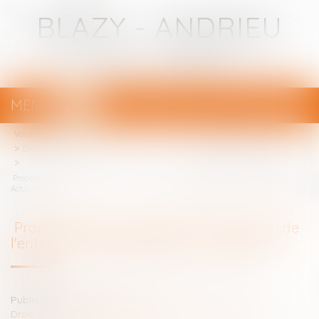
BLAZY - ANDRIEU
Avocats - Bayonne
MENU
Ouvrir
le
Vous êtes ici :
Votre avocat
menu
Droit de la famille, des personnes et de leur patrimoine
Proposition de loi relative à la protection de l'enfant - Panorama des lois -
Actualités
Proposition de loi relative à la protection de
l'enfant - Panorama des lois - Actualités
Publié le :
12/11/2015
Droit de la famille, des personnes et de leur patrimoine