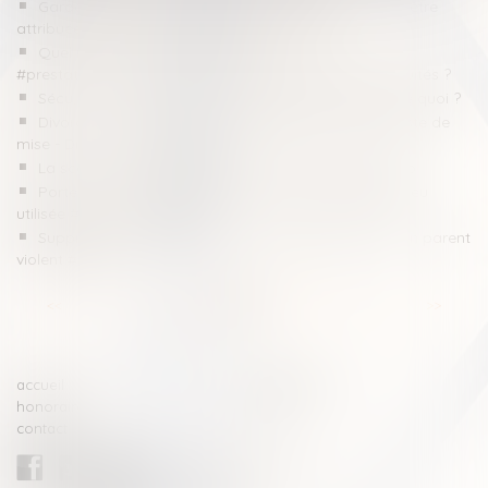
Garde alternée : l'intégralité des parts fiscales peut être
attribuée au parent qui a la charge principale
Quel régime d’imposition pour les
#prestationscompensatoires versées en plusieurs annuités ?
Sécu, CAF, retraite... : après un divorce, qui conserve quoi ?
Divorce : la prestation compensatoire en capital reste de
mise - Divorce - Le Particulier
La scolarisation des élèves en situation de handicap
Porter le nom de ses deux parents, une possibilité peu
utilisée #Nom #droitfamille
Suppression du droit de visite et d'hébergement d'un parent
violent #famille
<<
<
...
6
7
8
9
10
11
12
>
>>
accueil
compétences
honoraires
actus
contact
CABINET BLAZY-ANDRIEU