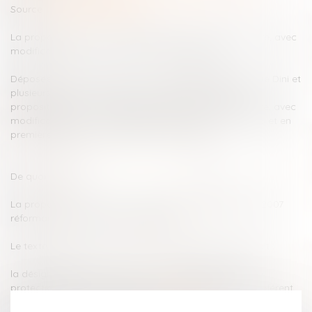
Source :
www.vie-publique.fr
La proposition de loi a été adoptée en deuxième lecture, avec
modifications, par le Sénat le 13 octobre 2015.
Déposée au Sénat par Mmes Michelle Meunier, Muguette Dini et
plusieurs de leurs collègues le 11 septembre 2014, la
proposition de loi avait été adoptée en première lecture, avec
modifications, par l’Assemblée nationale le 12 mai 2015 et en
première lecture par le Sénat le 11 mars 2015.
De quoi s'agit-il ?
La proposition de loi vise à compléter la loi du 5 mars 2007
réformant la protection de l’enfance.
Le texte adopté par le Sénat en première lecture prévoit :
la désignation, dans chaque service départemental de
protection maternelle et infantile (PMI), d’un médecin référent
pour la protection de l’enfance...
Lire la suite