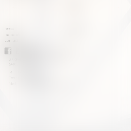
<<
<
...
6
7
8
9
10
11
12
>
>>
accueil
compétences
honoraires
actus
contact
CABINET BLAZY-ANDRIEU
37 avenue de la légion Tchèque
64100 BAYONNE
Tél : 05 59 46 10 46
Fax : 05 59 46 10 57
Mail : contact[at]blazyavocats.com