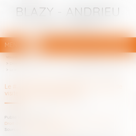
BLAZY - ANDRIEU
Avocats - Bayonne
MENU
Ouvrir
le
Vous êtes ici :
Votre avocat
menu
Droit de la famille, des personnes et de leur patrimoine
Le #JAF doit fixer la périodicité du droit de visite accordé #droitfamille
Le #JAF doit fixer la périodicité du droit de
visite accordé #droitfamille
Publié le :
07/07/2015
Droit de la famille, des personnes et de leur patrimoine
Source :
www.lemondedudroit.fr