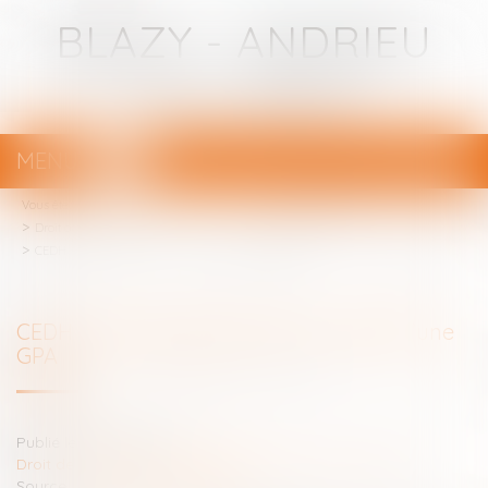
BLAZY - ANDRIEU
Avocats - Bayonne
MENU
Ouvrir
le
Vous êtes ici :
Votre avocat
menu
Droit de la famille, des personnes et de leur patrimoine
CEDH : mère d’intention dans le cadre d’une GPA
CEDH : mère d’intention dans le cadre d’une
GPA
Publié le :
31/12/2019
Droit de la famille, des personnes et de leur patrimoine
Source :
www.labase-lextenso.fr