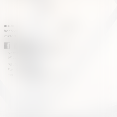
<<
<
1
2
3
4
5
6
7
...
>
>>
accueil
compétences
honoraires
actus
contact
CABINET BLAZY-ANDRIEU
37 avenue de la légion Tchèque
64100 BAYONNE
Tél : 05 59 46 10 46
Fax : 05 59 46 10 57
Mail : contact[at]blazyavocats.com