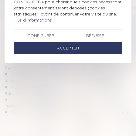
CONFIGURER » pour choisir quels cookies nécessitant
justification - Actualités - Service-public.fr
votre consentement seront déposés (cookies
#Succession, les droits des enfants adoptés bientôt
statistiques), avant de continuer votre visite du site.
améliorés #famille
Plus d'informations
L’estimation de la lésion dans un acte de partage de la
communauté - La Gazette du Palais
CONFIGURER
REFUSER
Clause du contrat de mariage et présomption de
participation aux charges #famille #mariages #droit
ACCEPTER
Pension de retraite des mères de famille : réformer les
droits familiaux ? - Vie Publique
Enfant majeur : rattachement fiscal ou déclaration séparée
? #droitfamille
Après un divorce, moins d'un enfant sur six en garde
alternée #divorce
Victime d'un détournement d'héritage, comment réagir
#droitfamille #héritage
L'accès à la cantine garanti à tous les enfants voté à
l'Assemblée - Dossier Familial #droitfamille
Combien coûte un #divorce ? - Juliette Daudé #droitfamille
<<
<
...
6
7
8
9
10
11
12
>
>>