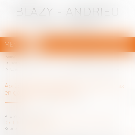
BLAZY - ANDRIEU
Avocats - Bayonne
MENU
Ouvrir
le
Vous êtes ici :
Votre avocat
menu
Droit de la famille, des personnes et de leur patrimoine
Après un divorce, moins d'un enfant sur six en garde alternée #divorce
Après un divorce, moins d'un enfant sur six
en garde alternée #divorce
Publié le :
27/03/2015
Droit de la famille, des personnes et de leur patrimoine
Source :
www.lexpress.fr