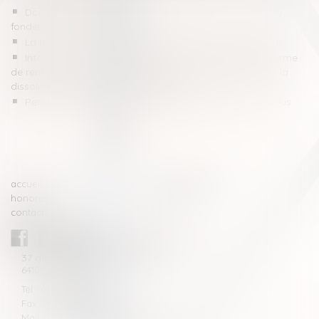
Dommages et intérêts en cas de divorce : attention au
fondement de la demande !
La pension alimentaire : définition, calcul et obligations
Interdiction de révision de la pension versée sous la forme
de rente viagère pour compenser le préjudice causé par la
dissolution du mariage : QPC rejetée
Pension alimentaire : une gestion automatisée pour tous
<<
<
1
2
3
4
5
6
7
...
>
>>
accueil
compétences
honoraires
actus
contact
CABINET BLAZY-ANDRIEU
37 avenue de la légion Tchèque
64100 BAYONNE
Tél : 05 59 46 10 46
Fax : 05 59 46 10 57
Mail : contact[at]blazyavocats.com