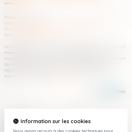
Publié le :
27/09/2023
Droit de la famille, des personnes et de leur patrimoine
/
Divorce et séparation
Source :
www.lemag-juridique.com
Un jugement de divorce avait condamné l’époux au paiement
mensuel, d'une part, d'une pension alimentaire, dont le
montant avait été ultérieurement révisé, ainsi qu’au versement
de dommages-intérêts sous forme de rente viagère, en
réparation du préjudice matériel et moral résultant de la
rupture du lien conjugal...
Lire la suite
Historique
Information sur les cookies
Nous avons recours à des cookies techniques pour