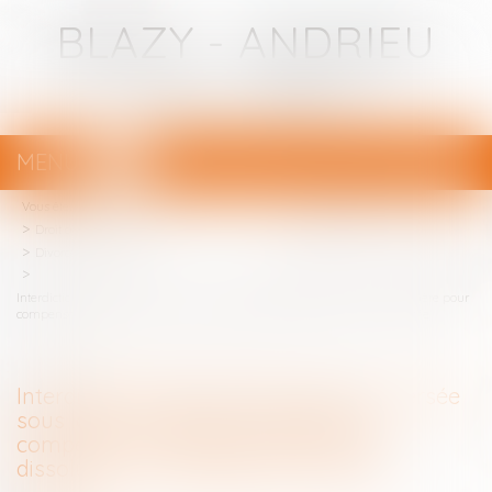
BLAZY - ANDRIEU
Avocats - Bayonne
MENU
Ouvrir
le
Vous êtes ici :
Votre avocat
menu
Droit de la famille, des personnes et de leur patrimoine
Divorce et séparation
Interdiction de révision de la pension versée sous la forme de rente viagère pour
compenser le préjudice causé par la dissolution du mariage : QPC rejetée
Interdiction de révision de la pension versée
sous la forme de rente viagère pour
compenser le préjudice causé par la
dissolution du mariage : QPC rejetée