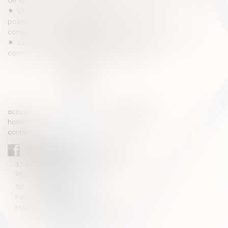
de la retraite
L’acquisition par un époux de parts sociales
postérieurement à la dissolution de la communauté ne
constitue pas un recel de communauté
Les stock-options attribuées à un époux marié sous la
communauté légale sont des biens propres
<<
<
1
2
3
4
5
6
>
>>
accueil
compétences
honoraires
actus
contact
CABINET BLAZY-ANDRIEU
37 avenue de la légion Tchèque
64100 BAYONNE
Tél : 05 59 46 10 46
Fax : 05 59 46 10 57
Mail : contact[at]blazyavocats.com