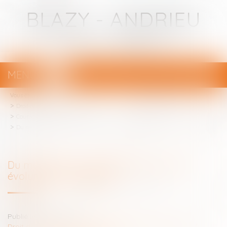
BLAZY - ANDRIEU
Avocats - Bayonne
MENU
Ouvrir
le
Vous êtes ici :
Votre avocat
menu
Droit de la famille, des personnes et de leur patrimoine
Couples et régime matrimoniaux
Du mariage au mariage pour tous : les évolutions conjugales
Du mariage au mariage pour tous : les
évolutions conjugales
Publié le :
11/09/2024
Droit de la famille, des personnes et de leur patrimoine
/