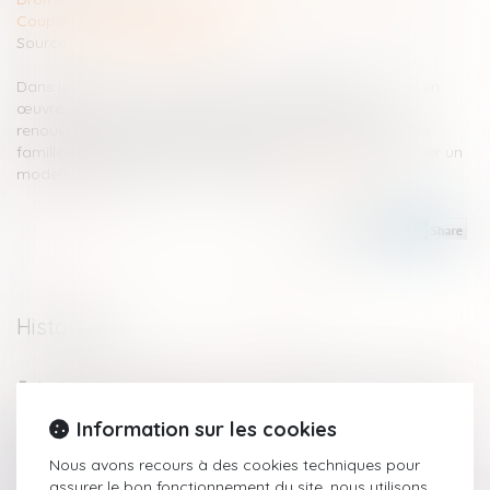
Couples et régime matrimoniaux
Source :
www.vie-publique.fr
Dans les années 1930, la politique de la famille est mise en
œuvre avec trois objectifs principaux : favoriser le
renouvellement des générations, assurer l’équité entre les
familles et les personnes sans enfant mais aussi perpétuer un
modèle familial fondé sur le mariage...
Lire la suite
Historique
Le collatéral engagé dans un PACS ne peut pas bénéficier
de l’exonération prévue par l’art. 796-0-ter du CGI : fondement
Information sur les cookies
et portée de la jurisprudence
La CPAM ne peut refuser le capital décès au partenaire de
Nous avons recours à des cookies techniques pour
PACS à charge au seul motif qu’aucune demande n’a été faite
assurer le bon fonctionnement du site, nous utilisons