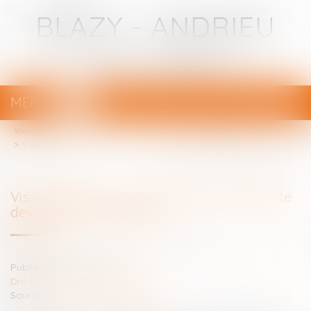
BLAZY - ANDRIEU
Avocats - Bayonne
MENU
Ouvrir
le
Vous êtes ici :
Votre avocat
menu
Visioconférence : une victoire en demi-teinte devant le Conseil d'Etat
Visioconférence : une victoire en demi-teinte
devant le Conseil d'Etat
Publié le :
26/08/2021
Droit pénal
/
Procédure pénale
Source :
www.actu-juridique.fr