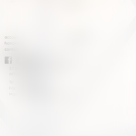
<<
<
...
46
47
48
49
50
51
52
...
>
>>
accueil
compétences
honoraires
actus
contact
CABINET BLAZY-ANDRIEU
37 avenue de la légion Tchèque
64100 BAYONNE
Tél : 05 59 46 10 46
Fax : 05 59 46 10 57
Mail : contact[at]blazyavocats.com