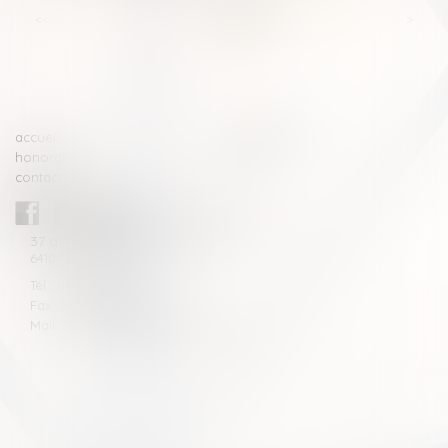
<<
<
...
40
41
42
43
44
45
46
...
>
>>
accueil
compétences
honoraires
actus
contact
CABINET BLAZY-ANDRIEU
37 avenue de la légion Tchèque
64100 BAYONNE
Tél : 05 59 46 10 46
Fax : 05 59 46 10 57
Mail : contact[at]blazyavocats.com