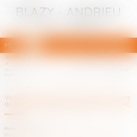
BLAZY - ANDRIEU
Avocats - Bayonne
MENU
Ouvrir
le
Vous êtes ici :
Votre avocat
menu
Versement de la pension alimentaire au titre du devoir de secours : non-renvoi
d’une QPC
Versement de la pension alimentaire au titre
du devoir de secours : non-renvoi d’une QPC
Publié le :
17/08/2022
Droit de la famille, des personnes et de leur patrimoine
/