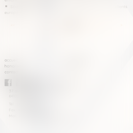
enfants mieux encadrés
Scandale Volkswagen : pas d’indemnisation pour les clients
européens
<<
<
...
81
82
83
84
85
86
87
...
>
>>
accueil
compétences
honoraires
actus
contact
CABINET BLAZY-ANDRIEU
37 avenue de la légion Tchèque
64100 BAYONNE
Tél : 05 59 46 10 46
Fax : 05 59 46 10 57
Mail : contact[at]blazyavocats.com