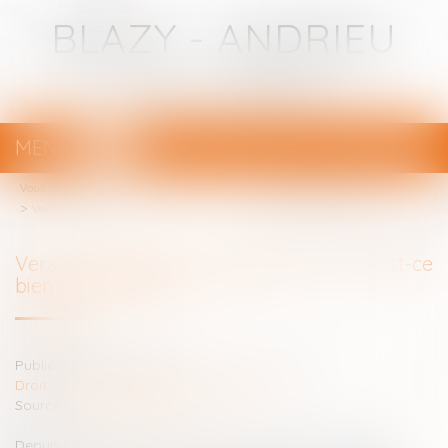
BLAZY - ANDRIEU
Avocats - Bayonne
MENU
Ouvrir
le
Vous êtes ici :
Votre avocat
menu
Vers une action de groupe 'pour tous' : est-ce bien raisonnable ?
Vers une action de groupe 'pour tous' : est-ce
bien raisonnable ?
Publié le :
07/03/2016
Droit de la responsabilité (Professionnels)
Source :
www.lesechos.fr
Depuis la loi Hamon qui a introduit pour la première fois