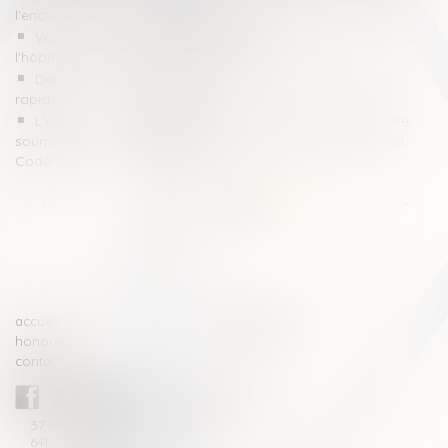
l’encontre de l’époux ou de l’indivision ?
Violences sexuelles : favoriser le recueil de preuves à
l'hôpital, même sans dépôt de plainte
Déposer plainte en ligne : une démarche simple et plus
rapide !
L’action en délivrance de legs est une action personnelle
soumise à la prescription quinquennale de l'article 2224 du
Code civil
<<
<
...
15
16
17
18
19
20
21
...
>
>>
accueil
compétences
honoraires
actus
contact
CABINET BLAZY-ANDRIEU
37 avenue de la légion Tchèque
64100 BAYONNE