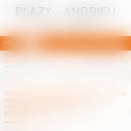
BLAZY - ANDRIEU
Avocats - Bayonne
MENU
Ouvrir
le
Vous êtes ici :
Votre avocat
menu
Vérification de l'âge en ligne : la CNIL a rendu son avis sur le référentiel de
l’Arcom concernant l’accès aux sites pornographiques
Vérification de l'âge en ligne : la CNIL a rendu
son avis sur le référentiel de l’Arcom
concernant l’accès aux sites
pornographiques