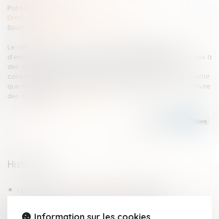
Publié le :
12/11/2024
Droit pénal
/
Droit pénal des mineurs
Source :
www.cnil.fr
Le référentiel de l’Arcom doit permettre de renforcer et
d’encadrer les dispositifs de vérification de l’âge pour l’accès à
des contenus pornographiques. Dans son avis, la CNIL
constate que l’ARCOM a suivi ses préconisations pour garantir
que les dispositifs de vérification d’âge respectent la vie privée
des internautes...
Lire la suite
Historique
Le détournement de biens publics, une infraction
caractérisée par l’écrit constatant le contrat
Filiation issue d’une GPA : une reconnaissance sans
Information sur les cookies