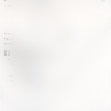
La fraude à la communauté de vie entraîne l’annulation de
la déclaration de nationalité
<<
<
...
4
5
6
7
8
9
10
...
>
>>
accueil
compétences
honoraires
actus
contact
CABINET BLAZY-ANDRIEU
37 avenue de la légion Tchèque
64100 BAYONNE
Tél : 05 59 46 10 46
Fax : 05 59 46 10 57
Mail : contact[at]blazyavocats.com