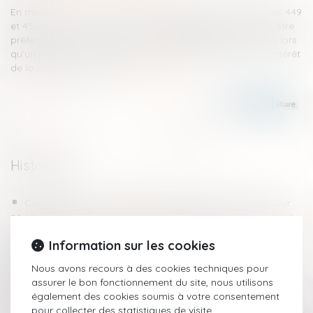
En matière de protection juridique des majeurs, les articles 449
et 450 du Code civil prévoient que la tutelle familiale doit être
préférée à celle exercée par un mandataire judiciaire, dès lors
qu’un proche est en mesure d’assumer la mesure dans l’intérêt
de la personne protégée...
Lire la suite
Historique
Cour d’assises : l’irrégularité de la composition de la Cour
ne saurait être invoquée pour la première fois devant la Cour
de cassation !
Information sur les cookies
Pas de donation-partage sans lots distincts pour chaque
donataire
Nous avons recours à des cookies techniques pour
Narcotrafic : publication du décret sur le régime des
assurer le bon fonctionnement du site, nous utilisons
quartiers de haute sécurité
également des cookies soumis à votre consentement
Vers l’imprescriptibilité des crimes sexuels sur mineurs ? La
pour collecter des statistiques de visite.