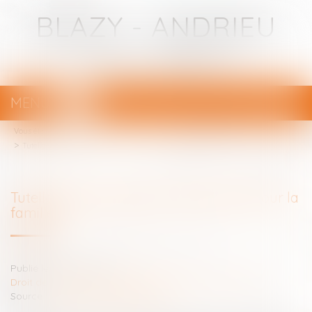
BLAZY - ANDRIEU
Avocats - Bayonne
MENU
Ouvrir
le
Vous êtes ici :
Votre avocat
menu
Tutelle et conflit familial : quelle place pour la famille ?
Tutelle et conflit familial : quelle place pour la
famille ?
Publié le :
16/07/2025
Droit de la famille, des personnes et de leur patrimoine
Source :
www.lemag-juridique.com