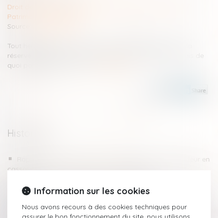
Droit de la famille, des personnes et de leur patrimoine
/
Patrimoine et succession
Source :
www.planet.fr
Tout héritage se divise en deux parties. Il y a d'une part la
réserve héréditaire et de l'autre la quotité disponible. Mais de
quoi parle-t-on au juste ?...
Lire la suite
Historique
Rappel du délai de dépôt du mémoire par le demandeur en
cassation
Escroquerie à l’accusation de fraude fiscale
Information sur les cookies
Qu’est-ce que l’indivision en succession ?
Cette formalité protège son conjoint quand on atteint l'âge
Nous avons recours à des cookies techniques pour
de la retraite
assurer le bon fonctionnement du site, nous utilisons