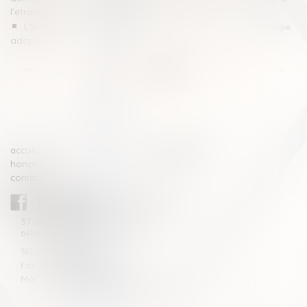
l’étranger
L'IA au service de la lutte anti-blanchiment, quelle stratégie
adopter ?
<<
<
...
23
24
25
26
27
28
29
...
>
>>
accueil
compétences
honoraires
actus
contact
CABINET BLAZY-ANDRIEU
37 avenue de la légion Tchèque
64100 BAYONNE
Tél : 05 59 46 10 46
Fax : 05 59 46 10 57
Mail : contact[at]blazyavocats.com