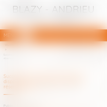
BLAZY - ANDRIEU
Avocats - Bayonne
MENU
Ouvrir
le
Vous êtes ici :
Votre avocat
menu
Succession : qu’est-ce que la quotité disponible, qui échappe aux héritiers
réservataires ?
Succession : qu’est-ce que la quotité
disponible, qui échappe aux héritiers
réservataires ?
Publié le :
18/04/2024