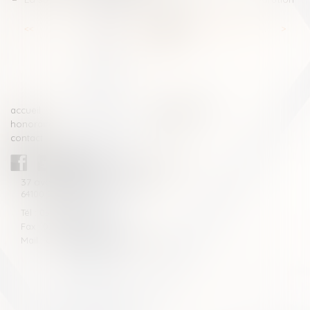
<<
<
...
37
38
39
40
41
42
43
...
>
>>
accueil
compétences
honoraires
actus
contact
CABINET BLAZY-ANDRIEU
37 avenue de la légion Tchèque
64100 BAYONNE
Tél : 05 59 46 10 46
Fax : 05 59 46 10 57
Mail : contact[at]blazyavocats.com