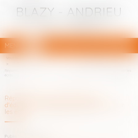
BLAZY - ANDRIEU
Avocats - Bayonne
MENU
Ouvrir
le
Vous êtes ici :
Votre avocat
menu
Répartition des frais d'entretien et d'éducation : le juge ne doit pas dénaturer les
écrits
Répartition des frais d'entretien et
d'éducation : le juge ne doit pas dénaturer
les écrits
Publié le :
05/04/2023