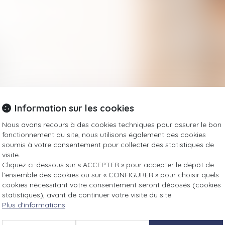
de
t
Information sur les cookies
Nous avons recours à des cookies techniques pour assurer le bon
fonctionnement du site, nous utilisons également des cookies
soumis à votre consentement pour collecter des statistiques de
visite.
Cliquez ci-dessous sur « ACCEPTER » pour accepter le dépôt de
l'ensemble des cookies ou sur « CONFIGURER » pour choisir quels
cookies nécessitant votre consentement seront déposés (cookies
 à la chambre de l’instruction pour un
statistiques), avant de continuer votre visite du site.
Plus d'informations
ces ne peuvent être retenus contre une