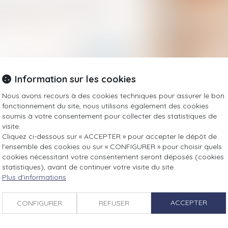
daction, le délit de consultation
stitutionnel avait censuré une première
17...
Lire la suite
Information sur les cookies
Nous avons recours à des cookies techniques pour assurer le bon
fonctionnement du site, nous utilisons également des cookies
soumis à votre consentement pour collecter des statistiques de
e fixant la pension alimentaire -
visite.
Cliquez ci-dessous sur « ACCEPTER » pour accepter le dépôt de
lème de chauffage - Sud Ouest.fr
l'ensemble des cookies ou sur « CONFIGURER » pour choisir quels
cookies nécessitant votre consentement seront déposés (cookies
statistiques), avant de continuer votre visite du site.
es - La Gazette du Palais
Plus d'informations
a procédure à suivre | Dossier Familial
t d’adresse de son enfant en cas de
ACCEPTER
CONFIGURER
REFUSER
ns de garde à vue - Procédure | Dalloz