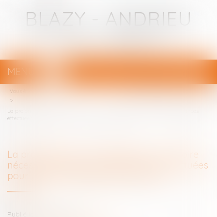
BLAZY - ANDRIEU
Avocats - Bayonne
MENU
Ouvrir
le
Vous êtes ici :
Votre avocat
menu
La prolongation d’une détention provisoire nécessite la preuve des diligences
effectuées pour permettre l’examen du dossier
La prolongation d’une détention provisoire
nécessite la preuve des diligences effectuées
pour permettre l’examen du dossier
Publié le :
09/08/2024