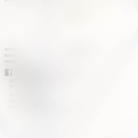
<<
<
...
19
20
21
22
23
24
25
...
>
>>
accueil
compétences
honoraires
actus
contact
CABINET BLAZY-ANDRIEU
37 avenue de la légion Tchèque
64100 BAYONNE
Tél : 05 59 46 10 46
Fax : 05 59 46 10 57
Mail : contact[at]blazyavocats.com