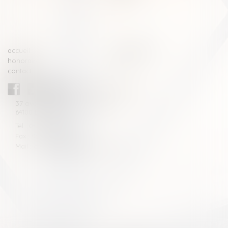
>>
accueil
compétences
honoraires
actus
contact
CABINET BLAZY-ANDRIEU
37 avenue de la légion Tchèque
64100 BAYONNE
Tél : 05 59 46 10 46
Fax : 05 59 46 10 57
Mail : contact[at]blazyavocats.com