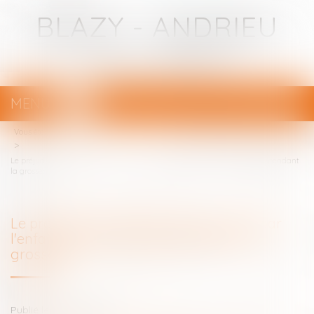
BLAZY - ANDRIEU
Avocats - Bayonne
MENU
Ouvrir
le
Vous êtes ici :
Votre avocat
menu
Le préjudice de l'absence de père subi par l'enfant dont le père décède pendant
la grossesse
Le préjudice de l'absence de père subi par
l'enfant dont le père décède pendant la
grossesse
Publié le :
02/03/2021