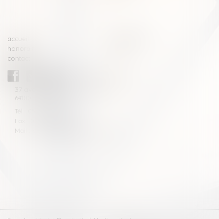
>>
accueil
compétences
honoraires
actus
contact
CABINET BLAZY-ANDRIEU
37 avenue de la légion Tchèque
64100 BAYONNE
Tél : 05 59 46 10 46
Fax : 05 59 46 10 57
Mail : contact[at]blazyavocats.com