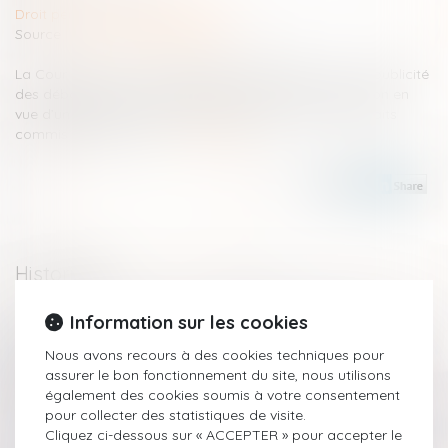
Droit pénal
/
Procédure pénale
Source :
www.actualitesdudroit.fr
La Cour de cassation rappelle les règles relatives à la publicité
des débats devant le juge des libertés et de la détention en
vue d’un placement en détention provisoire pour des faits
commis par un mineur...
Lire la suite
Historique
Information sur les cookies
Influence du Covid-19 sur la procédure de divorce
Coronavirus : le sort des détenus devant le Conseil d’État
Nous avons recours à des cookies techniques pour
Steaks hachés contaminés : responsabilité du gérant de la
assurer le bon fonctionnement du site, nous utilisons
société de fabrication
également des cookies soumis à votre consentement
Comment faire pour porter plainte pendant le
pour collecter des statistiques de visite.
confinement ?
Cliquez ci-dessous sur « ACCEPTER » pour accepter le