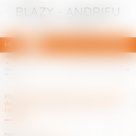
BLAZY - ANDRIEU
Avocats - Bayonne
MENU
Ouvrir
le
Vous êtes ici :
Votre avocat
menu
Placement en détention provisoire : rappel des conditions portant sur la publicité
de l’audience
Placement en détention provisoire : rappel
des conditions portant sur la publicité de
l’audience
Publié le :
19/03/2020