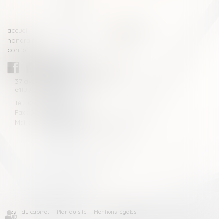
accueil
compétences
honoraires
actus
contact
CABINET BLAZY-ANDRIEU
37 avenue de la légion Tchèque
64100 BAYONNE
Tél : 05 59 46 10 46
Fax : 05 59 46 10 57
Mail : contact[at]blazyavocats.com
Les + du cabinet
Plan du site
Mentions légales