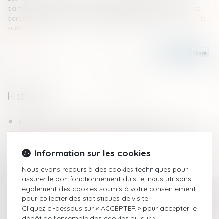
particulièrement lorsque des conflits interviennent entre des
personnes appartenant à des générations différentes...
Lire la
suite
Historique
Indemnit'Air, le site qui veut faciliter l'indemnisation des
voyageurs aériens #Indemnisation - Le Figaro
Combien coûte un #divorce ? - Juliette Daudé #droitfamille
Information sur les cookies
Du bon usage des recours contre la mise en examen |
ActuDroit - #droitpénal
Nous avons recours à des cookies techniques pour
Assistance éducative, l’audience devant le Juge des
assurer le bon fonctionnement du site, nous utilisons
enfants. Par Juliette Clerbout #droitfamille #civil
également des cookies soumis à votre consentement
Chirurgie esthétique : fin de l'indemnisation en cas d'erreur
pour collecter des statistiques de visite.
médicale #droitresponsabilité #indemnisation
Cliquez ci-dessous sur « ACCEPTER » pour accepter le
Petits-enfants : droit de visite des grands-parents...
dépôt de l'ensemble des cookies ou sur «