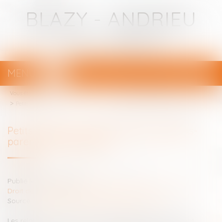
BLAZY - ANDRIEU
Avocats - Bayonne
MENU
Ouvrir
le
Vous êtes ici :
Votre avocat
menu
Petits-enfants : droit de visite des grands-parents... #droitfamille
Petits-enfants : droit de visite des grands-
parents... #droitfamille
Publié le :
10/03/2015
Droit de la famille, des personnes et de leur patrimoine
Source :
droit-finances.commentcamarche.net
Les relations familiales sont parfois difficiles à gérer, tout