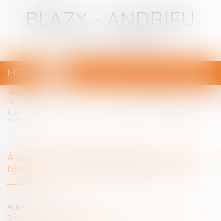
BLAZY - ANDRIEU
Avocats - Bayonne
MENU
Ouvrir
le
Vous êtes ici :
Votre avocat
menu
À partir de quand est versée la pension de réversion en cas de mariage
posthume ?
À partir de quand est versée la pension de
réversion en cas de mariage posthume ?
Publié le :
10/02/2021
Droit de la famille, des personnes et de leur patrimoine
/