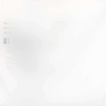
>>
accueil
compétences
honoraires
actus
contact
CABINET BLAZY-ANDRIEU
37 avenue de la légion Tchèque
64100 BAYONNE
Tél : 05 59 46 10 46
Fax : 05 59 46 10 57
Mail : contact[at]blazyavocats.com