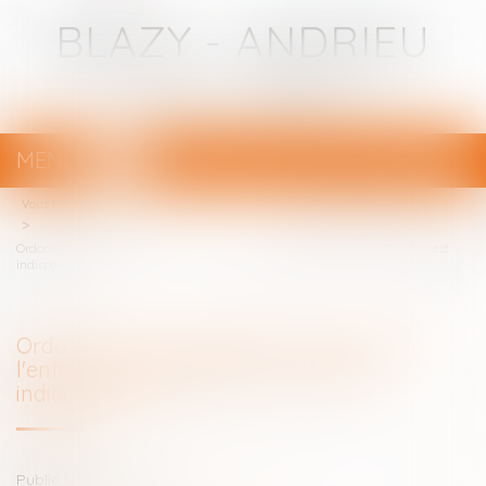
BLAZY - ANDRIEU
Avocats - Bayonne
MENU
Ouvrir
le
Vous êtes ici :
Votre avocat
menu
Ordonnance de protection et audition de l'enfant : une motivation du refus est
indispensable
Ordonnance de protection et audition de
l'enfant : une motivation du refus est
indispensable
Publié le :
08/06/2026