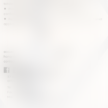
totale de travail, ou plutôt l’utiliser correctement ?
Procès-verbal électronique : pas d’attestation de
conformité exigée
Recherche de paternité internationale : cassation de l’arrêt
appliquant la loi de Floride
<<
<
1
2
3
4
5
6
7
...
>
>>
accueil
compétences
honoraires
actus
contact
CABINET BLAZY-ANDRIEU
37 avenue de la légion Tchèque
64100 BAYONNE
Tél : 05 59 46 10 46
Fax : 05 59 46 10 57
Mail : contact[at]blazyavocats.com