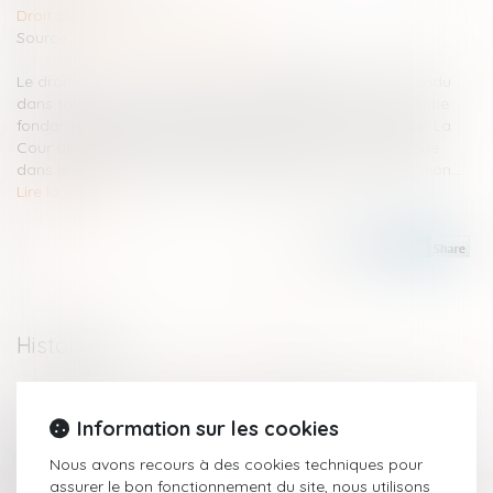
Droit pénal
Source :
www.lemag-juridique.com
Le droit du mineur capable de discernement à être entendu
dans toute procédure le concernant constitue une garantie
fondamentale consacrée par l'article 388-1 du Code civil. La
Cour de cassation devait déterminer si ce droit s'applique
dans le cadre d'une procédure d'ordonnance de protection...
Lire la suite
Historique
Interdiction de manifester : les limites du pouvoir du juge
pénal
Information sur les cookies
Instruction en famille sans autorisation : condamnation des
Nous avons recours à des cookies techniques pour
parents
assurer le bon fonctionnement du site, nous utilisons