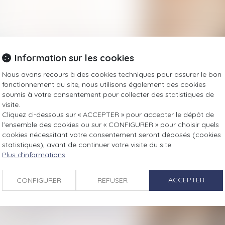
us
Information sur les cookies
Nous avons recours à des cookies techniques pour assurer le bon
fonctionnement du site, nous utilisons également des cookies
soumis à votre consentement pour collecter des statistiques de
visite.
Cliquez ci-dessous sur « ACCEPTER » pour accepter le dépôt de
cessorales
l'ensemble des cookies ou sur « CONFIGURER » pour choisir quels
restitué à son propriétaire
cookies nécessitant votre consentement seront déposés (cookies
statistiques), avant de continuer votre visite du site.
onial
Plus d'informations
’un nouveau risque pénal pour les
ité d'associé des héritiers
ACCEPTER
CONFIGURER
REFUSER
s patrimoniaux des concubins
des relevés signalétiques contraints et
n de fausseté