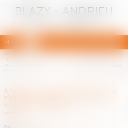
BLAZY - ANDRIEU
Avocats - Bayonne
MENU
Ouvrir
le
Vous êtes ici :
Votre avocat
menu
À Nanterre, on expérimente la désignation d’office d’avocat pour chaque mineur
suivi en assistance éducative
À Nanterre, on expérimente la désignation
d’office d’avocat pour chaque mineur suivi
en assistance éducative
Publié le :
10/05/2022