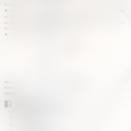
biologique
le droit de l’Union s’oppose à une conservation généralisée
et indifférenciée des données relatives au trafic et à la
localisation afférentes aux communications électroniques aux
fins de la lutte contre les infractions graves
Concubinage
<<
<
...
42
43
44
45
46
47
48
...
>
>>
accueil
compétences
honoraires
actus
contact
CABINET BLAZY-ANDRIEU
37 avenue de la légion Tchèque
64100 BAYONNE
Tél : 05 59 46 10 46
Fax : 05 59 46 10 57