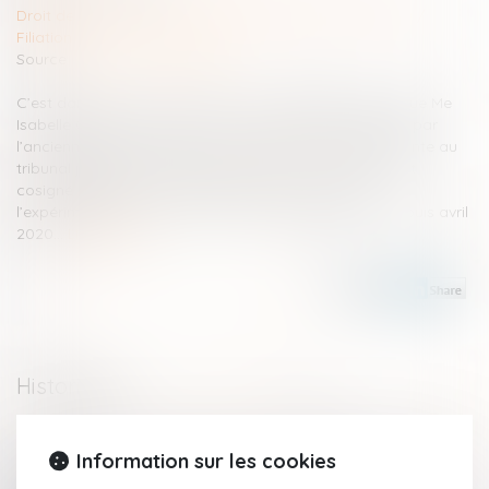
Droit de la famille, des personnes et de leur patrimoine
/
Filiation
Source :
www.actu-juridique.fr
C’est dans ses nouveaux bureaux à Neuilly-sur-Seine que Me
Isabelle Clanet dit Lamanit nous reçoit, accompagnée par
l’ancienne juge des enfants et maintenant vice-présidente au
tribunal judiciaire de Paris, Anaïs Vrain. Toutes deux ont
cosigné dans la revue Délibéréen° 13 un article sur
l’expérimentation qui a lieu au tribunal de Nanterre depuis avril
2020...
Lire la suite
Historique
Conséquences de l’absence de transcription d’un divorce
Information sur les cookies
étranger