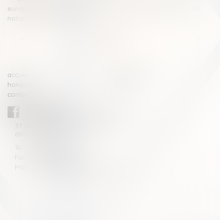
européenne propose une mise à jour de sa liste en incluant
notamment Monaco
<<
<
...
5
6
7
8
9
10
11
...
>
>>
accueil
compétences
honoraires
actus
contact
CABINET BLAZY-ANDRIEU
37 avenue de la légion Tchèque
64100 BAYONNE
Tél : 05 59 46 10 46
Fax : 05 59 46 10 57
Mail : contact[at]blazyavocats.com