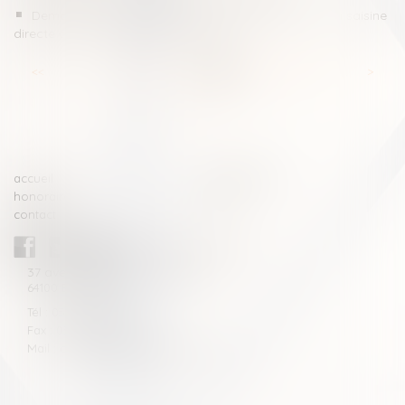
Demande de statut de témoin assisté : régime de la saisine
directe de la chambre de l’instruction
<<
<
...
53
54
55
56
57
58
59
...
>
>>
accueil
compétences
honoraires
actus
contact
CABINET BLAZY-ANDRIEU
37 avenue de la légion Tchèque
64100 BAYONNE
Tél : 05 59 46 10 46
Fax : 05 59 46 10 57
Mail : contact[at]blazyavocats.com