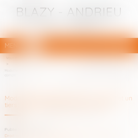
BLAZY - ANDRIEU
Avocats - Bayonne
MENU
Ouvrir
le
Vous êtes ici :
Votre avocat
menu
Modalités des relations entre un enfant et un tiers : seul l’intérêt de l’enfant
compte
Modalités des relations entre un enfant et un
tiers : seul l’intérêt de l’enfant compte
Publié le :
15/07/2020
Droit de la famille, des personnes et de leur patrimoine
/