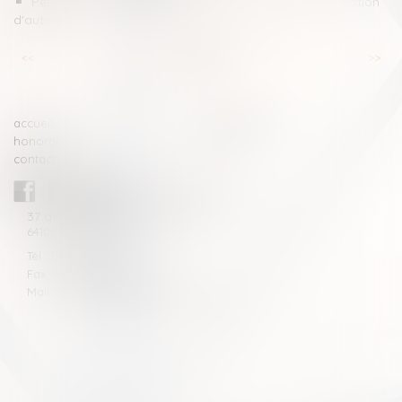
Persistance de violences sexistes et sexuelles sous relation
d'autorité
<<
<
...
13
14
15
16
17
18
19
...
>
>>
accueil
compétences
honoraires
actus
contact
CABINET BLAZY-ANDRIEU
37 avenue de la légion Tchèque
64100 BAYONNE
Tél : 05 59 46 10 46
Fax : 05 59 46 10 57
Mail : contact[at]blazyavocats.com