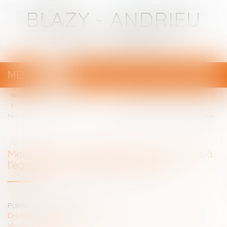
BLAZY - ANDRIEU
Avocats - Bayonne
MENU
Ouvrir
le
Vous êtes ici :
Votre avocat
menu
Mettre fin aux violences et discriminations à l'égard des femmes LBQ en Europe
Mettre fin aux violences et discriminations à
l'égard des femmes LBQ en Europe
Publié le :
20/12/2024
Droit de la famille, des personnes et de leur patrimoine
/
Violences familiales