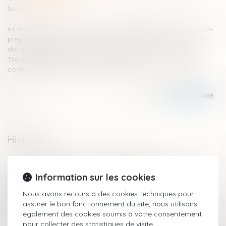
Source :
pace.coe.int
« L'Assemblée parlementaire a joué depuis longtemps un rôle
prépondérant dans la promotion et la protection des droits
des personnes LGBTI », a déclaré Despina Chatzivassiliou-
Tsovilis, Secrétaire Générale de l'APCE, à l'ouverture d'une
conférence à Strasbourg sur les violences...
Lire la suite
Historique
Zoom sur les limites de la détention provisoire
Information sur les cookies
Évolution des facultés contributives des parents pour le
paiement de la pension alimentaire
Nous avons recours à des cookies techniques pour
Prévention de la récidive en matière de viol et d'agressions
assurer le bon fonctionnement du site, nous utilisons
sexuelles
également des cookies soumis à votre consentement
Successions et dettes fiscales : l’importance de déclarer les
pour collecter des statistiques de visite.