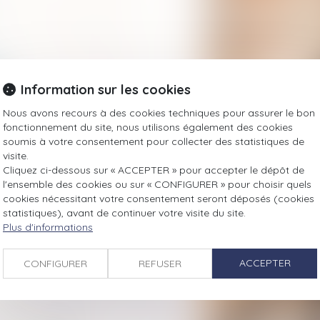
Information sur les cookies
Nous avons recours à des cookies techniques pour assurer le bon
fonctionnement du site, nous utilisons également des cookies
soumis à votre consentement pour collecter des statistiques de
visite.
Cliquez ci-dessous sur « ACCEPTER » pour accepter le dépôt de
c Loi organique
l'ensemble des cookies ou sur « CONFIGURER » pour choisir quels
sion alimentaire et la prestation
cookies nécessitant votre consentement seront déposés (cookies
statistiques), avant de continuer votre visite du site.
rapport oral d’un conseiller !
Plus d'informations
c de drogue
térieurement à sa destruction
ACCEPTER
CONFIGURER
REFUSER
étaire au moment des faits est-elle
de l'obligation de déclaration à Tracfin