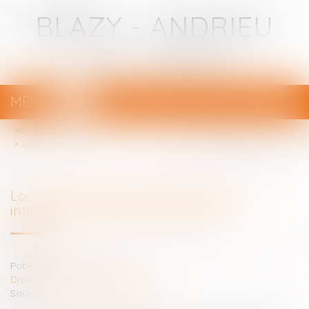
BLAZY - ANDRIEU
Avocats - Bayonne
MENU
Ouvrir
le
Vous êtes ici :
Votre avocat
menu
Loi responsabilité pénale et sécurité intérieure : souriez, vous êtes filmés
Loi responsabilité pénale et sécurité
intérieure : souriez, vous êtes filmés
Publié le :
17/02/2022
Droit pénal
/
Procédure pénale
Source :
www.dalloz-actualite.fr