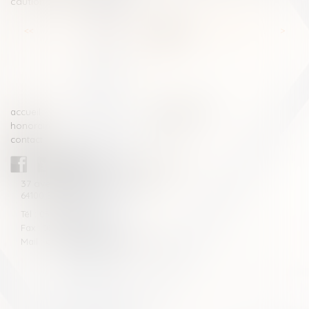
caution séparée de biens
<<
<
...
43
44
45
46
47
48
49
...
>
>>
accueil
compétences
honoraires
actus
contact
CABINET BLAZY-ANDRIEU
37 avenue de la légion Tchèque
64100 BAYONNE
Tél : 05 59 46 10 46
Fax : 05 59 46 10 57
Mail : contact[at]blazyavocats.com