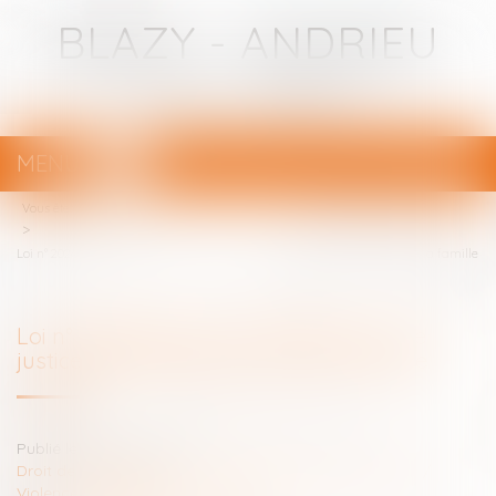
BLAZY - ANDRIEU
Avocats - Bayonne
MENU
Ouvrir
le
Vous êtes ici :
Votre avocat
menu
Loi n° 2024-494 du 31 mai 2024 pour une justice patrimoniale au sein de la famille
Loi n° 2024-494 du 31 mai 2024 pour une
justice patrimoniale au sein de la famille
Publié le :
06/12/2024
Droit de la famille, des personnes et de leur patrimoine
/
Violences familiales