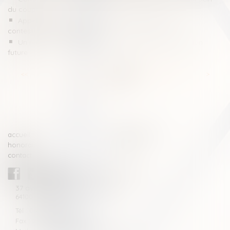
du couple ?
Appel en matière correctionnelle : les limites de la
contestation de la peine
Un registre pour centraliser les mandats de protection
future
<<
<
...
14
15
16
17
18
19
20
...
>
>>
accueil
compétences
honoraires
actus
contact
CABINET BLAZY-ANDRIEU
37 avenue de la légion Tchèque
64100 BAYONNE
Tél : 05 59 46 10 46
Fax : 05 59 46 10 57