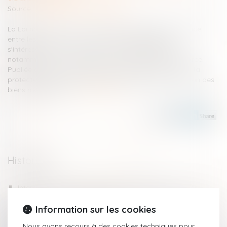
Source :
formation.lefebvre-dalloz.fr
La Loi n° 2024-494 du 31 mai 2024 instaure plus de justice
entre les époux en matière de droit de la famille en
s'intéressant à la gestion des patrimoines familiaux,
notamment en cas de violences conjugales ou de divorce.
Publiée au Journal Officiel le 1er juin 2024, elle renforce la
protection des victimes et clarifie les règles de répartition des
biens matrimoniaux...
Lire la suite
Historique
Interdiction aux établissements bancaires de prélever
certains frais lors des successions
Information sur les cookies
Persistance de violences sexistes et sexuelles sous relation
d'autorité
Nous avons recours à des cookies techniques pour