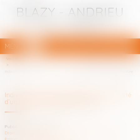
BLAZY - ANDRIEU
Avocats - Bayonne
MENU
Ouvrir
le
Vous êtes ici :
Votre avocat
menu
Indivision et licitation : rappel de la nécessité d’un partage impossible en nature
Indivision et licitation : rappel de la nécessité
d’un partage impossible en nature
Publié le :
20/02/2025
Droit de la famille, des personnes et de leur patrimoine
/
Patrimoine et succession