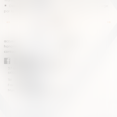
Transparency International
Délit d’extorsion et indemnisation : quelle prise en charge
par la CPAM ?
<<
<
...
11
12
13
14
15
16
17
...
>
>>
accueil
compétences
honoraires
actus
contact
CABINET BLAZY-ANDRIEU
37 avenue de la légion Tchèque
64100 BAYONNE
Tél : 05 59 46 10 46
Fax : 05 59 46 10 57
Mail : contact[at]blazyavocats.com