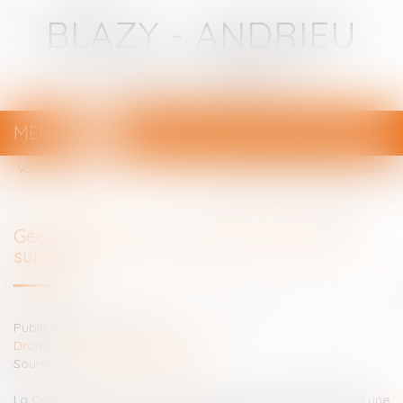
BLAZY - ANDRIEU
Avocats - Bayonne
MENU
Ouvrir
le
Vous êtes ici :
Votre avocat
menu
Géolocalisation : une constitutionnalité en sursis
Géolocalisation : une constitutionnalité en
sursis
Publié le :
01/07/2021
Droit pénal
/
Procédure pénale
Source :
www.dalloz-actualite.fr
La Cour de cassation a transmis au Conseil constitutionnel une