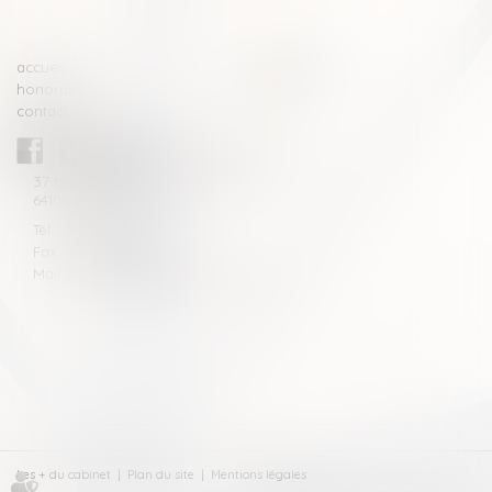
accueil
compétences
honoraires
actus
contact
CABINET BLAZY-ANDRIEU
37 avenue de la légion Tchèque
64100 BAYONNE
Tél : 05 59 46 10 46
Fax : 05 59 46 10 57
Mail : contact[at]blazyavocats.com
Les + du cabinet
Plan du site
Mentions légales