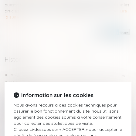
question prioritaire de constitutionnalité (QPC) portant sur les
articles 230-32 et 230-33 du code de procédure pénale...
Lire
la suite
Historique
Résidence alternée et intérêt de l’enfant : regards croisés
des magistrats
Irresponsabilité pénale : vers une exception en cas
Information sur les cookies
d’intoxication volontaire ?
Placement des enfants : les frères et sœurs ne seront plus
Nous avons recours à des cookies techniques pour
séparés
assurer le bon fonctionnement du site, nous utilisons
Point d’état de nécessité pour une action militante
également des cookies soumis à votre consentement
dénonçant la vulnérabilité d’une centrale nucléaire
pour collecter des statistiques de visite.
Enfants placés: l'Assemblée vote à l'unanimité un projet de
Cliquez ci-dessous sur « ACCEPTER » pour accepter le
loi pour une meilleure protection
dépôt de l'ensemble des cookies ou sur «