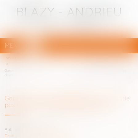
BLAZY - ANDRIEU
Avocats - Bayonne
MENU
Ouvrir
le
Vous êtes ici :
Votre avocat
menu
Garde à vue : l'alcoolémie positive ne justifie pas une notification différée des
droits
Garde à vue : l'alcoolémie positive ne justifie
pas une notification différée des droits
Publié le :
15/06/2023
Droit pénal
/
(NPU) Infraction