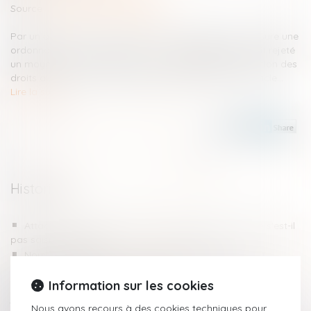
Source :
www.editions-legislatives.fr
Par un arrêt du 25 mai 2023, la Cour de cassation censure une
ordonnance d’un président d’une cour d’appel qui avait rejeté
un moyen de nullité fondé sur la tardivité de la notification des
droits au motif que l’alcoolémie positive y faisait obstacle...
Lire la suite
Historique
Attaque au couteau à Annecy : pourquoi le PNAT ne s'est-il
pas saisi du dossier ?
Nouvelle définition de la prise illégale d’intérêts : tout
changer pour que rien ne change
Information sur les cookies
Vers une simplification des procédures de partage
judiciaire des indivisions
Nous avons recours à des cookies techniques pour