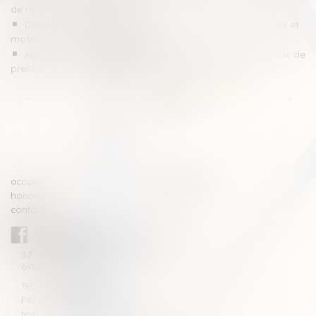
de réalité biologique
Dispositif de géolocalisation sur le véhicule d’un suspect et
motivation suffisante de la mesure
Appel contre le jugement de divorce limité à la demande de
prestation compensatoire et indivisibilité de l’action
<<
<
...
34
35
36
37
38
39
40
...
>
>>
accueil
compétences
honoraires
actus
contact
CABINET BLAZY-ANDRIEU
37 avenue de la légion Tchèque
64100 BAYONNE
Tél : 05 59 46 10 46
Fax : 05 59 46 10 57
Mail : contact[at]blazyavocats.com