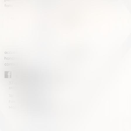
faits
<<
<
...
19
20
21
22
23
24
25
...
>
>>
accueil
compétences
honoraires
actus
contact
CABINET BLAZY-ANDRIEU
37 avenue de la légion Tchèque
64100 BAYONNE
Tél : 05 59 46 10 46
Fax : 05 59 46 10 57
Mail : contact[at]blazyavocats.com