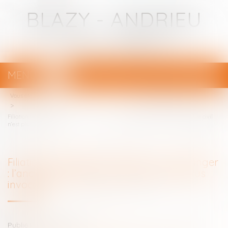
BLAZY - ANDRIEU
Avocats - Bayonne
MENU
Ouvrir
le
Vous êtes ici :
Votre avocat
menu
Filiation française d’un enfant né à l’étranger : l’ancien article 337 du Code civil
n’est plus invocable
Filiation française d’un enfant né à l’étranger
: l’ancien article 337 du Code civil n’est plus
invocable
Publié le :
06/08/2024