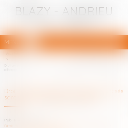
BLAZY - ANDRIEU
Avocats - Bayonne
MENU
Ouvrir
le
Vous êtes ici :
Votre avocat
menu
Droit au séjour dans l’UE : conjoints et pacsés sont soumis à des régimes
différents
Droit au séjour dans l’UE : conjoints et pacsés
sont soumis à des régimes différents
Publié le :
14/11/2018
Droit de la famille, des personnes et de leur patrimoine
/