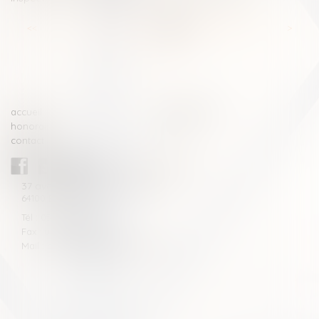
<<
<
...
64
65
66
67
68
69
70
...
>
>>
accueil
compétences
honoraires
actus
contact
CABINET BLAZY-ANDRIEU
37 avenue de la légion Tchèque
64100 BAYONNE
Tél : 05 59 46 10 46
Fax : 05 59 46 10 57
Mail : contact[at]blazyavocats.com