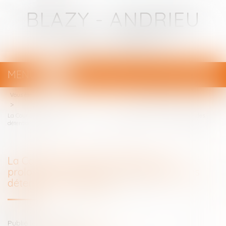
BLAZY - ANDRIEU
Avocats - Bayonne
MENU
Ouvrir
le
Vous êtes ici :
Votre avocat
menu
La Cour de cassation s’oppose à la prolongation purement automatique des
détentions provisoires
La Cour de cassation s’oppose à la
prolongation purement automatique des
détentions provisoires
Publié le :
17/07/2020