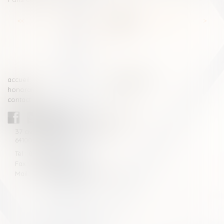
<<
<
...
53
54
55
56
57
58
59
...
>
>>
accueil
compétences
honoraires
actus
contact
CABINET BLAZY-ANDRIEU
37 avenue de la légion Tchèque
64100 BAYONNE
Tél : 05 59 46 10 46
Fax : 05 59 46 10 57
Mail : contact[at]blazyavocats.com