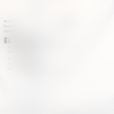
>>
accueil
compétences
honoraires
actus
contact
CABINET BLAZY-ANDRIEU
37 avenue de la légion Tchèque
64100 BAYONNE
Tél : 05 59 46 10 46
Fax : 05 59 46 10 57
Mail : contact[at]blazyavocats.com