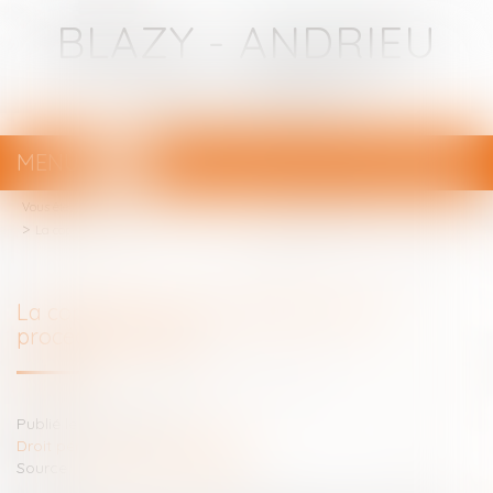
BLAZY - ANDRIEU
Avocats - Bayonne
MENU
Ouvrir
le
Vous êtes ici :
Votre avocat
menu
La copie de travail, un fantôme de la procédure pénale
La copie de travail, un fantôme de la
procédure pénale
Publié le :
04/11/2021
Droit pénal
/
Procédure pénale
Source :
www.dalloz-actualite.fr