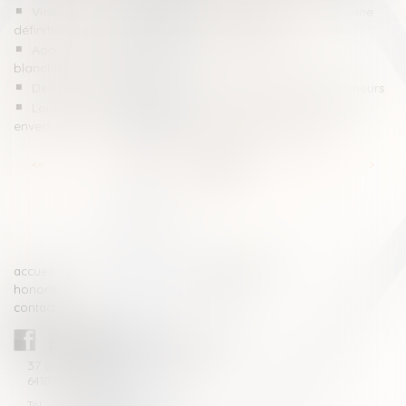
Violences faites aux femmes : la première loi européenne
définitivement adoptée par les eurodéputés
Adoption de nouvelles règles pour lutter contre le
blanchiment d’argent
Des propositions pour lutter contre la violence des mineurs
Loi bien vieillir -Suppression de l’obligation alimentaire
envers le parent ou le grand-parent dans certains cas
<<
<
...
22
23
24
25
26
27
28
...
>
>>
accueil
compétences
honoraires
actus
contact
CABINET BLAZY-ANDRIEU
37 avenue de la légion Tchèque
64100 BAYONNE
Tél : 05 59 46 10 46