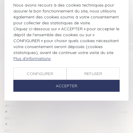
Nous avons recours à des cookies techniques pour
La différence de traitements entre les différents types de
assurer le bon fonctionnement du site, nous utilisons
couple ayant recours à une assistance médicale à la
également des cookies soumis à votre consentement
procréation : QPC rejetée
pour collecter des statistiques de visite.
Assurance-vie : pas de primes manifestement exagérées
Cliquez ci-dessous sur « ACCEPTER » pour accepter le
sans une bonne administration de la preuve
dépôt de l'ensemble des cookies ou sur «
Viol, consentement : vers une première loi européenne pour
CONFIGURER » pour choisir quels cookies nécessitant
lutter contre les violences faites aux femmes
votre consentement seront déposés (cookies
Le seul appel du prévenu n’autorise pas la Cour d’appel à
statistiques), avant de continuer votre visite du site.
aggraver sa situation
Plus d'informations
Publication de la loi sur les dérives sectaires
Fichier automatisé des empreintes digitales : de nouvelles
CONFIGURER
REFUSER
règles édictées !
Éclaircissements sur la caractérisation de l’infraction
ACCEPTER
d’escroquerie
Demande de reprise de sommes d’argent : la nécessaire
qualification de propre de l’époux à la date de la dissolution
de la communauté
Condamnation d'un député pour emploi fictif et séparation
des pouvoirs
Contrôle judiciaire des habilitations : la seule mention de
son existence ne suffit pas à en établir la preuve