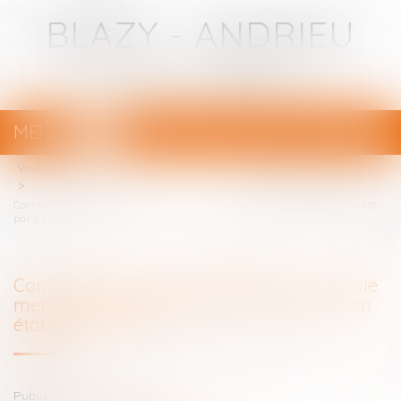
BLAZY - ANDRIEU
Avocats - Bayonne
MENU
Ouvrir
le
Vous êtes ici :
Votre avocat
menu
Contrôle judiciaire des habilitations : la seule mention de son existence ne suffit
pas à en établir la preuve
Contrôle judiciaire des habilitations : la seule
mention de son existence ne suffit pas à en
établir la preuve
Publié le :
03/05/2024